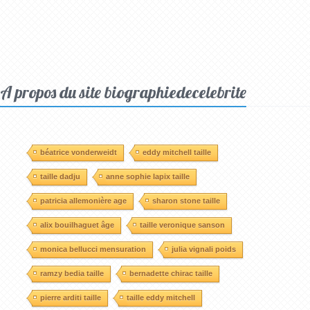
A propos du site biographiedecelebrite
béatrice vonderweidt
eddy mitchell taille
taille dadju
anne sophie lapix taille
patricia allemonière age
sharon stone taille
alix bouilhaguet âge
taille veronique sanson
monica bellucci mensuration
julia vignali poids
ramzy bedia taille
bernadette chirac taille
pierre arditi taille
taille eddy mitchell