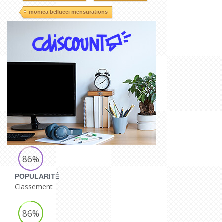
monica bellucci mensurations
86%
POPULARITÉ
Classement
86%