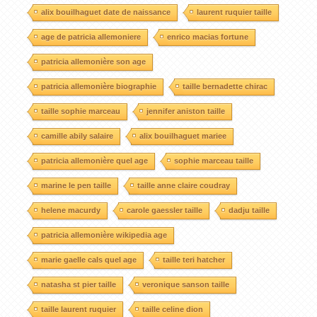
alix bouilhaguet date de naissance
laurent ruquier taille
age de patricia allemoniere
enrico macias fortune
patricia allemonière son age
patricia allemonière biographie
taille bernadette chirac
taille sophie marceau
jennifer aniston taille
camille abily salaire
alix bouilhaguet mariee
patricia allemonière quel age
sophie marceau taille
marine le pen taille
taille anne claire coudray
helene macurdy
carole gaessler taille
dadju taille
patricia allemonière wikipedia age
marie gaelle cals quel age
taille teri hatcher
natasha st pier taille
veronique sanson taille
taille laurent ruquier
taille celine dion