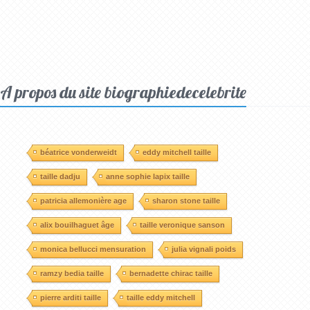
A propos du site biographiedecelebrite
béatrice vonderweidt
eddy mitchell taille
taille dadju
anne sophie lapix taille
patricia allemonière age
sharon stone taille
alix bouilhaguet âge
taille veronique sanson
monica bellucci mensuration
julia vignali poids
ramzy bedia taille
bernadette chirac taille
pierre arditi taille
taille eddy mitchell