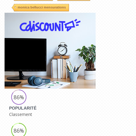
monica bellucci mensurations
86%
POPULARITÉ
Classement
86%