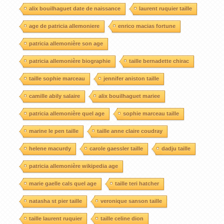
alix bouilhaguet date de naissance
laurent ruquier taille
age de patricia allemoniere
enrico macias fortune
patricia allemonière son age
patricia allemonière biographie
taille bernadette chirac
taille sophie marceau
jennifer aniston taille
camille abily salaire
alix bouilhaguet mariee
patricia allemonière quel age
sophie marceau taille
marine le pen taille
taille anne claire coudray
helene macurdy
carole gaessler taille
dadju taille
patricia allemonière wikipedia age
marie gaelle cals quel age
taille teri hatcher
natasha st pier taille
veronique sanson taille
taille laurent ruquier
taille celine dion