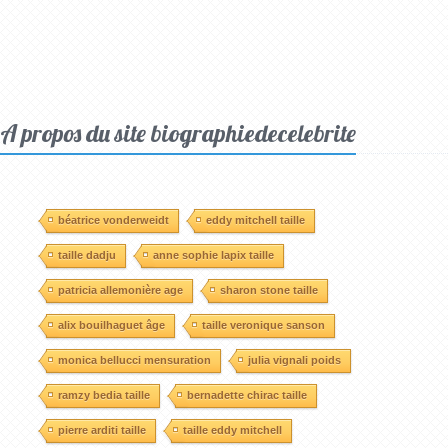
A propos du site biographiedecelebrite
béatrice vonderweidt
eddy mitchell taille
taille dadju
anne sophie lapix taille
patricia allemonière age
sharon stone taille
alix bouilhaguet âge
taille veronique sanson
monica bellucci mensuration
julia vignali poids
ramzy bedia taille
bernadette chirac taille
pierre arditi taille
taille eddy mitchell