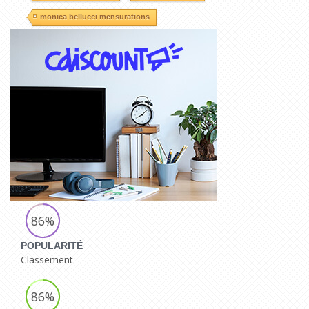
monica bellucci mensurations
86%
POPULARITÉ
Classement
86%