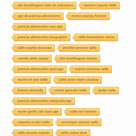
alix bouilhaguet date de naissance
laurent ruquier taille
age de patricia allemoniere
enrico macias fortune
patricia allemonière son age
patricia allemonière biographie
taille bernadette chirac
taille sophie marceau
jennifer aniston taille
camille abily salaire
alix bouilhaguet mariee
patricia allemonière quel age
sophie marceau taille
marine le pen taille
taille anne claire coudray
helene macurdy
carole gaessler taille
dadju taille
patricia allemonière wikipedia age
marie gaelle cals quel age
taille teri hatcher
natasha st pier taille
veronique sanson taille
taille laurent ruquier
taille celine dion