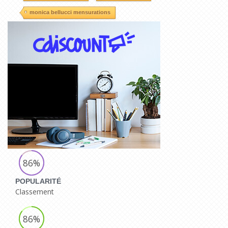
monica bellucci mensurations
86%
POPULARITÉ
Classement
86%