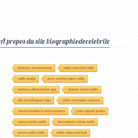
A propos du site biographiedecelebrite
béatrice vonderweidt
eddy mitchell taille
taille dadju
anne sophie lapix taille
patricia allemonière age
sharon stone taille
alix bouilhaguet âge
taille veronique sanson
monica bellucci mensuration
julia vignali poids
ramzy bedia taille
bernadette chirac taille
pierre arditi taille
taille eddy mitchell