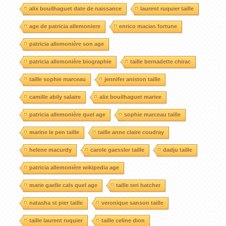
alix bouilhaguet date de naissance
laurent ruquier taille
age de patricia allemoniere
enrico macias fortune
patricia allemonière son age
patricia allemonière biographie
taille bernadette chirac
taille sophie marceau
jennifer aniston taille
camille abily salaire
alix bouilhaguet mariee
patricia allemonière quel age
sophie marceau taille
marine le pen taille
taille anne claire coudray
helene macurdy
carole gaessler taille
dadju taille
patricia allemonière wikipedia age
marie gaelle cals quel age
taille teri hatcher
natasha st pier taille
veronique sanson taille
taille laurent ruquier
taille celine dion