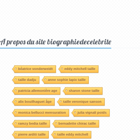
A propos du site biographiedecelebrite
béatrice vonderweidt
eddy mitchell taille
taille dadju
anne sophie lapix taille
patricia allemonière age
sharon stone taille
alix bouilhaguet âge
taille veronique sanson
monica bellucci mensuration
julia vignali poids
ramzy bedia taille
bernadette chirac taille
pierre arditi taille
taille eddy mitchell