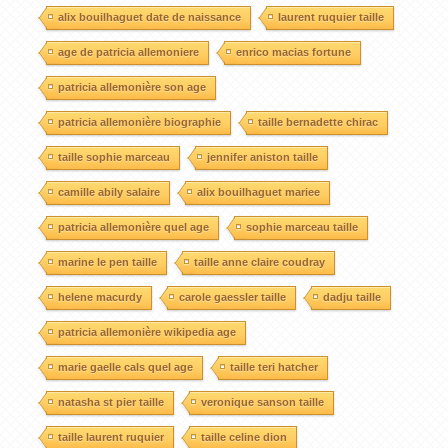
alix bouilhaguet date de naissance
laurent ruquier taille
age de patricia allemoniere
enrico macias fortune
patricia allemonière son age
patricia allemonière biographie
taille bernadette chirac
taille sophie marceau
jennifer aniston taille
camille abily salaire
alix bouilhaguet mariee
patricia allemonière quel age
sophie marceau taille
marine le pen taille
taille anne claire coudray
helene macurdy
carole gaessler taille
dadju taille
patricia allemonière wikipedia age
marie gaelle cals quel age
taille teri hatcher
natasha st pier taille
veronique sanson taille
taille laurent ruquier
taille celine dion